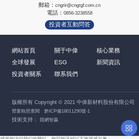
郵箱：
cngrir@cngrgf.com.cn
電話：
0856-3238558
投資者互動問答
網站首頁
關于中偉
核心業務
全球發展
ESG
新聞資訊
投資者關系
聯系我們
版權所有 Copyright © 2021 中偉新材料股份有限公司
營業執照查閱
黔ICP備18011290號-1
技術支持：
競網智贏
感谢您访问我们的网站，您可能还对以下资源感兴趣：